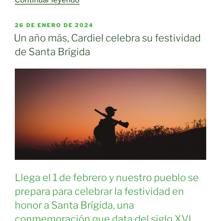
de
actos
PUBLICADO
26 DE ENERO DE 2024
EL
en
Un año más, Cardiel celebra su festividad
Honor
de Santa Brígida
a
Santa
Brígida»
Llega el 1 de febrero y nuestro pueblo se
prepara para celebrar la festividad en
honor a Santa Brígida, una
conmemoración que data del siglo XVI.