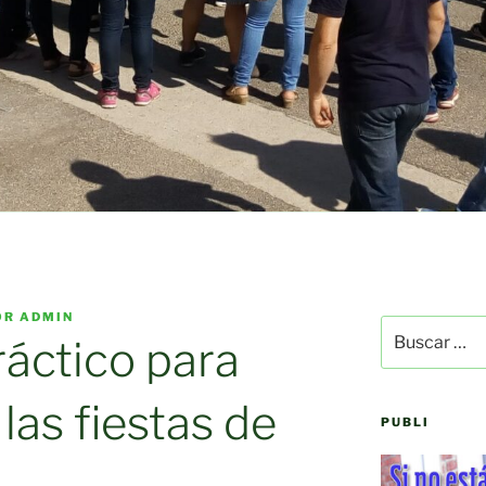
OR
ADMIN
Buscar
áctico para
por:
 las fiestas de
PUBLI