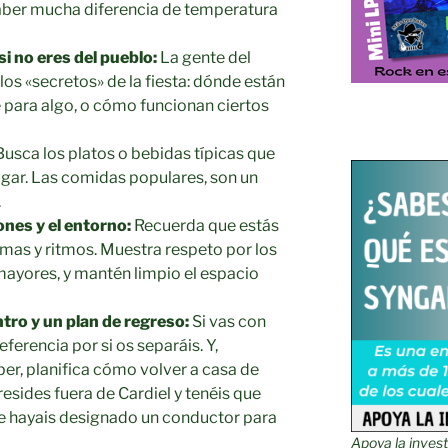
aber mucha diferencia de temperatura
si no eres del pueblo:
La gente del
os «secretos» de la fiesta: dónde están
e para algo, o cómo funcionan ciertos
usca los platos o bebidas típicas que
ugar. Las comidas populares, son un
.
ones y el entorno:
Recuerda que estás
rmas y ritmos. Muestra respeto por los
 mayores, y mantén limpio el espacio
tro y un plan de regreso:
Si vas con
eferencia por si os separáis. Y,
er, planifica cómo volver a casa de
resides fuera de Cardiel y tenéis que
ue hayais designado un conductor para
Apoya la inves