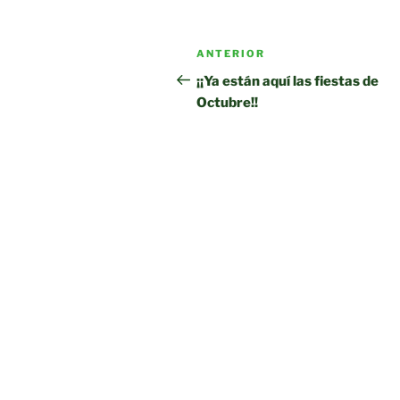
Navegación
Entrada
ANTERIOR
de
anterior:
¡¡Ya están aquí las fiestas de
Octubre!!
entradas