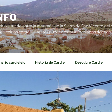
NFO
blo situado entre la montaña de la Sierra de San Vicente y el r
o vecinos como visitantes pueden estar informados de todo l
nario cardielejo
Historia de Cardiel
Descubre Cardiel